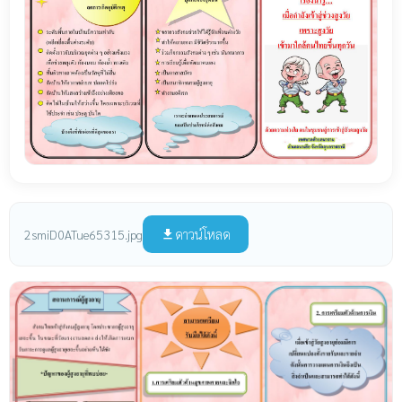
ดาวน์โหลด
2smiD0ATue65315.jpg
file_download