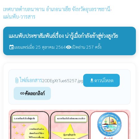
เทศบาลตำบลนาจาน
อำเภอนาเยีย จังหวัดอุบลราชธานี
›
แผ่นพับ-วารสาร
แผนพับประชาสัมพันธ์เรื่อง น่ารู้เมื่อกำลังเข้าสู่ช่วงสูงวัย
เผยแพร่เมื่อ 25 ตุลาคม 2564
เปิดอ่าน 257 ครั้ง
event
visibility
ไฟล์เอกสาร
attach_file
ดาวน์โหลด
2ODEgXtTue65257.jpg
file_download
คัดลอกลิงก์
link