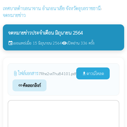
เทศบาลตำบลนาจาน
อำเภอนาเยีย จังหวัดอุบลราชธานี
›
จดหมายข่าว
จดหมายข่าวประจำเดือน มิถุนายน 2564
เผยแพร่เมื่อ 15 มิถุนายน 2564
เปิดอ่าน 336 ครั้ง
event
visibility
ไฟล์เอกสาร
attach_file
ดาวน์โหลด
7Rhe2vxThu84101.pdf
file_download
คัดลอกลิงก์
link