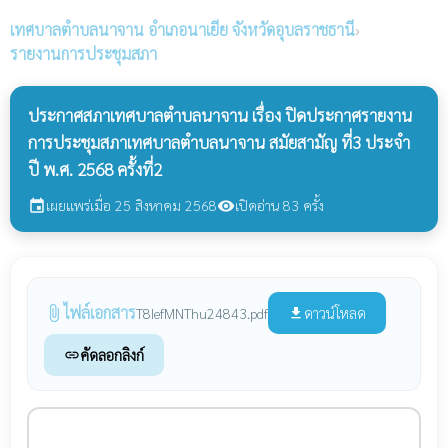
เทศบาลตำบลนาจาน
อำเภอนาเยีย จังหวัดอุบลราชธานี
›
รายงานการประชุมสภา
ประกาศสภาเทศบาลตำบลนาจาน เรื่อง ปิดประกาศรายงาน
การประชุมสภาเทศบาลตำบลนาจาน สมัยสามัญ ที่3 ประจำ
ปี พ.ศ. 2568 ครั้งที่2
เผยแพร่เมื่อ 25 สิงหาคม 2568
เปิดอ่าน 83 ครั้ง
event
visibility
ไฟล์เอกสาร
attach_file
ดาวน์โหลด
T8IefMNThu24843.pdf
file_download
คัดลอกลิงก์
link