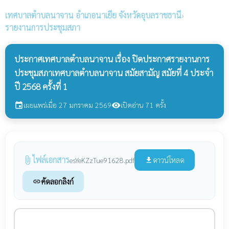
เทศบาลตำบลนาจาน
อำเภอนาเยีย จังหวัดอุบลราชธานี
›
รายงานการประชุมสภา
ประกาศเทศบาลตำบลนาจาน เรื่อง ปิดประกาศรายงานการ
ประชุมสภาเทศบาลตำบลนาจาน สมัยสามัญ สมัยที่ 4 ประจำ
ปี 2568 ครั้งที่ 1
เผยแพร่เมื่อ 27 มกราคม 2569
เปิดอ่าน 71 ครั้ง
event
visibility
ไฟล์เอกสาร
attach_file
ดาวน์โหลด
esYeKZzTue91628.pdf
file_download
คัดลอกลิงก์
link