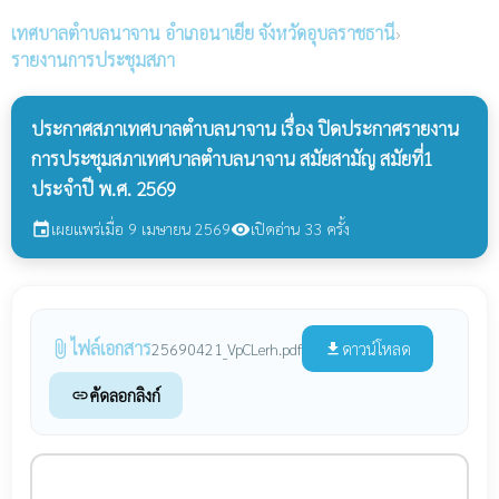
เทศบาลตำบลนาจาน
อำเภอนาเยีย จังหวัดอุบลราชธานี
›
รายงานการประชุมสภา
ประกาศสภาเทศบาลตำบลนาจาน เรื่อง ปิดประกาศรายงาน
การประชุมสภาเทศบาลตำบลนาจาน สมัยสามัญ สมัยที่1
ประจำปี พ.ศ. 2569
เผยแพร่เมื่อ 9 เมษายน 2569
เปิดอ่าน 33 ครั้ง
event
visibility
ไฟล์เอกสาร
attach_file
ดาวน์โหลด
25690421_VpCLerh.pdf
file_download
คัดลอกลิงก์
link