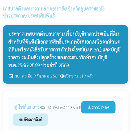
เทศบาลตำบลนาจาน
อำเภอนาเยีย จังหวัดอุบลราชธานี
›
ข่าวประกาศ/ประชาสัมพันธ์
ประกาศเทศบาลตำบลนาจาน เรื่องบัญชีราคาประเมินที่ดิน
สำหรับที่ดินซึ่งมีเอกสารสิทธิ์ประเภทอื่นนอกเหนือจากโฉนด
ที่ดินหรือหนังสือรับการการทำประโยชน์(น.ส.3ก.) และบัญชี
ราคาประเมินสิ่งปลูกสร้าง ของกรมธนารักษ์รอบบัญชี
พ.ศ.2566-2569 ประจำปี 2569
เผยแพร่เมื่อ 9 มีนาคม 2569
เปิดอ่าน 119 ครั้ง
event
visibility
ไฟล์เอกสาร
attach_file
ดาวน์โหลด
BXnH4sOMon41136.pdf
file_download
คัดลอกลิงก์
link