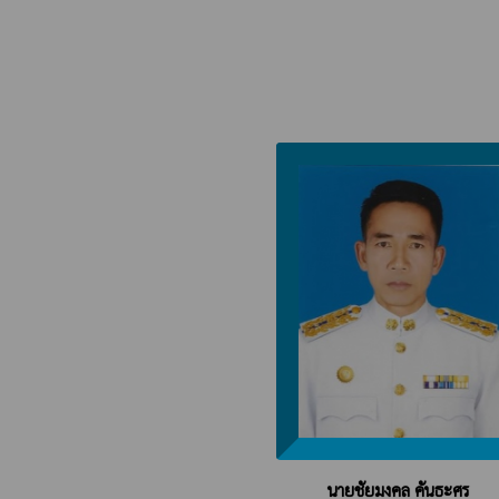
นายชัยมงคล คันธะศร