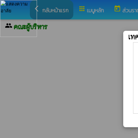
arrow_back_ios
apps
today
กลับหน้าแรก
เมนูหลัก
ส่วนรา
group
คณะผู้บริหาร
เท