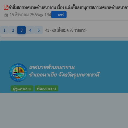
คำสั่งสภาเทศบาลตำบลนาจาน เรื่อง แต่งตั้งเลขานุการสภาเทศบาลตำบลนา
15 สิงหาคม 2565
194
แชร์
event
visibility
1
2
3
4
5
41 - 60 (ทั้งหมด 93 รายการ)
เทศบาลตำบลนาจาน
อำเภอนาเยีย จังหวัดอุบลราชธานี
ผู้ดูแลระบบ
พัฒนาระบบ