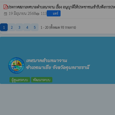
ประกาศสภาเทศบาลตำบลนาจาน เรื่อง อนุญาติให้ประชาชนเข้ารับฟังการปร
19 มิถุนายน 2568
113
แชร์
event
visibility
1
2
3
4
5
1 - 20 (ทั้งหมด 93 รายการ)
เทศบาลตำบลนาจาน
อำเภอนาเยีย จังหวัดอุบลราชธานี
ผู้ดูแลระบบ
พัฒนาระบบ